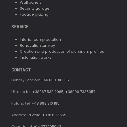
Wall panels
Security garage
Facade glazing
SERVICE
Interior complectation
Renovation turnkey
Creation and production of aluminum profiles
Installation works
CONTACT
Dubai / London:
+48 883 310 185
Ukraine tel:
+38067 538 2965
,
+38096 7335357
Poland tel:
+48 883 310 185
Andorra la vella:
+376 697 669
Canada tel:
+14 372205042